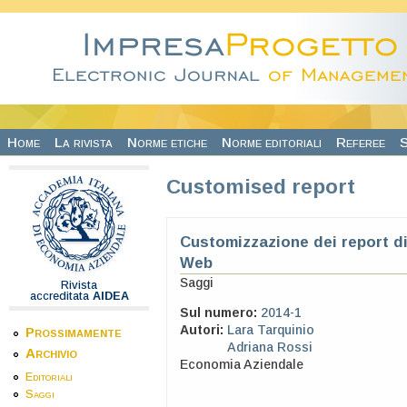
Salta al contenuto principale
Home
La rivista
Norme etiche
Norme editoriali
Referee
S
Customised report
Customizzazione dei report di
Web
Saggi
Rivista
accreditata
AIDEA
Sul numero:
2014-1
Autori:
Lara Tarquinio
Prossimamente
Adriana Rossi
Archivio
Economia Aziendale
Editoriali
Saggi