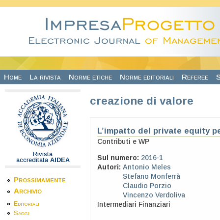
Salta al contenuto principale
Home
La rivista
Norme etiche
Norme editoriali
Referee
S
creazione di valore
L’impatto del private equity pe
Contributi e WP
Rivista
Sul numero:
2016-1
accreditata
AIDEA
Autori:
Antonio Meles
Stefano Monferrà
Prossimamente
Claudio Porzio
Archivio
Vincenzo Verdoliva
Editoriali
Intermediari Finanziari
Saggi