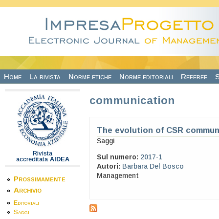
Salta al contenuto principale
Home
La rivista
Norme etiche
Norme editoriali
Referee
S
communication
The evolution of CSR communi
Saggi
Rivista
Sul numero:
2017-1
accreditata
AIDEA
Autori:
Barbara Del Bosco
Management
Prossimamente
Archivio
Editoriali
Saggi