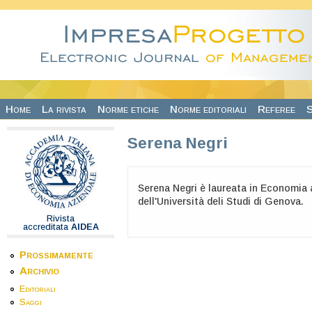
Salta al contenuto principale
Home
La rivista
Norme etiche
Norme editoriali
Referee
S
Serena Negri
Serena Negri è laureata in Economia 
dell'Università deli Studi di Genova.
Rivista
accreditata
AIDEA
Prossimamente
Archivio
Editoriali
Saggi