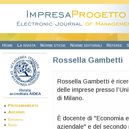
Salta al contenuto principale
Home
La rivista
Norme etiche
Norme editoriali
Referee
S
Rossella Gambetti
Rossella Gambetti è ricer
delle imprese presso l’Un
Rivista
accreditata
AIDEA
di Milano.
Prossimamente
Archivio
È docente di "Economia e
Editoriali
Saggi
aziendale" e del secondo