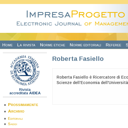
Salta al contenuto principale
Home
La rivista
Norme etiche
Norme editoriali
Referee
S
Roberta Fasiello
Roberta Fasiello è Ricercatore di Ec
Scienze dell’Economia dell'Università
Rivista
accreditata
AIDEA
Prossimamente
Archivio
Editoriali
Saggi