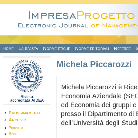
Salta al contenuto principale
Home
La rivista
Norme etiche
Norme editoriali
Referee
S
Michela Piccarozzi
Michela Piccarozzi è Rice
Economia Aziendale (SECS
Rivista
accreditata
AIDEA
ed Economia dei gruppi e 
Prossimamente
presso il Dipartimento di
Archivio
dell’Università degli Studi
Editoriali
Saggi