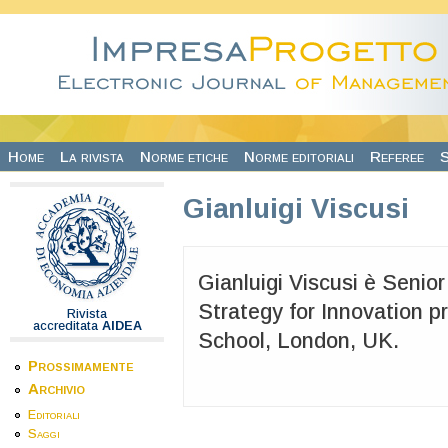
Salta al contenuto principale
Home
La rivista
Norme etiche
Norme editoriali
Referee
S
Gianluigi Viscusi
Gianluigi Viscusi è Senio
Strategy for Innovation p
Rivista
accreditata
AIDEA
School, London, UK.
Prossimamente
Archivio
Editoriali
Saggi