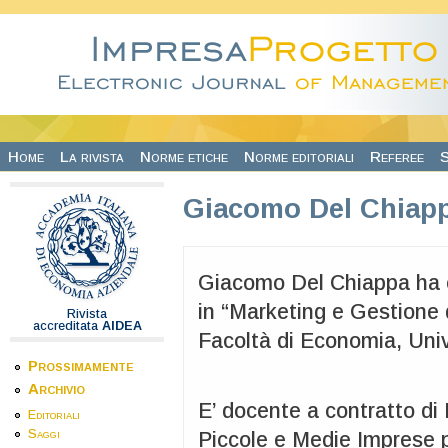
Salta al contenuto principale
Home
La rivista
Norme etiche
Norme editoriali
Referee
S
Giacomo Del Chiap
Giacomo Del Chiappa ha c
in “Marketing e Gestione 
Rivista
accreditata
AIDEA
Facoltà di Economia, Univ
Prossimamente
Archivio
E’ docente a contratto di
Editoriali
Saggi
Piccole e Medie Imprese 