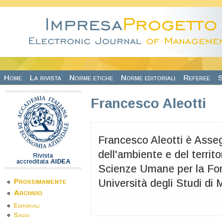
Salta al contenuto principale
Home
La rivista
Norme etiche
Norme editoriali
Referee
S
Francesco Aleotti
Francesco Aleotti è Assegn
dell'ambiente e del territo
Rivista
accreditata
AIDEA
Scienze Umane per la Fo
Prossimamente
Università degli Studi di 
Archivio
Editoriali
Saggi