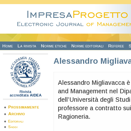
Salta al contenuto principale
Home
La rivista
Norme etiche
Norme editoriali
Referee
S
Alessandro Migliav
Alessandro Migliavacca è 
and Management nel Dip
Rivista
accreditata
AIDEA
dell’Università degli Stud
Prossimamente
professore a contratto su
Archivio
Ragioneria.
Editoriali
Saggi