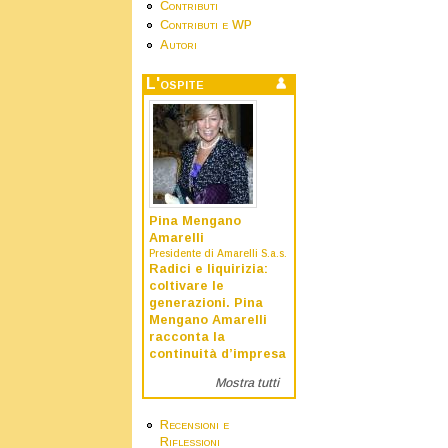
Contributi
Contributi e WP
Autori
L'ospite
Pina Mengano
Amarelli
Presidente di Amarelli S.a.s.
Radici e liquirizia:
coltivare le
generazioni. Pina
Mengano Amarelli
racconta la
continuità d’impresa
Mostra tutti
Recensioni e
Riflessioni