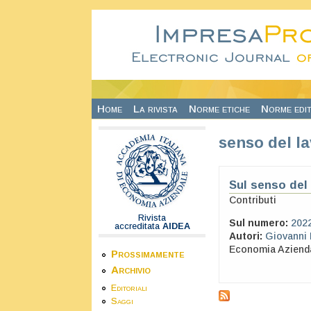
Salta al contenuto principale
Home
La rivista
Norme etiche
Norme edit
senso del l
Sul senso del
Contributi
Rivista
Sul numero:
202
accreditata
AIDEA
Autori:
Giovanni 
Economia Aziend
Prossimamente
Archivio
Editoriali
Saggi