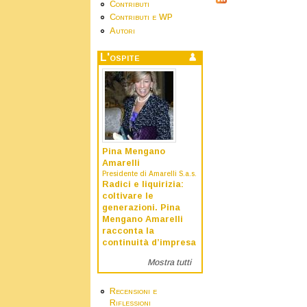
Contributi
Contributi e WP
Autori
L'ospite
Pina Mengano
Amarelli
Presidente di Amarelli S.a.s.
Radici e liquirizia:
coltivare le
generazioni. Pina
Mengano Amarelli
racconta la
continuità d’impresa
Mostra tutti
Recensioni e
Riflessioni