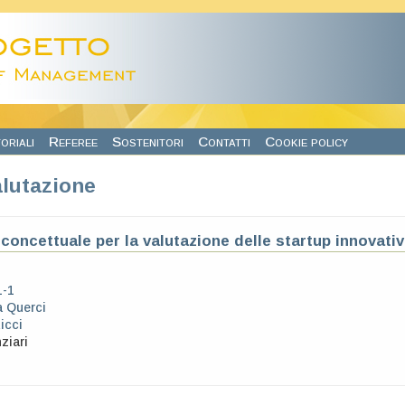
oriali
Referee
Sostenitori
Contatti
Cookie policy
alutazione
concettuale per la valutazione delle startup innovati
1-1
 Querci
icci
ziari