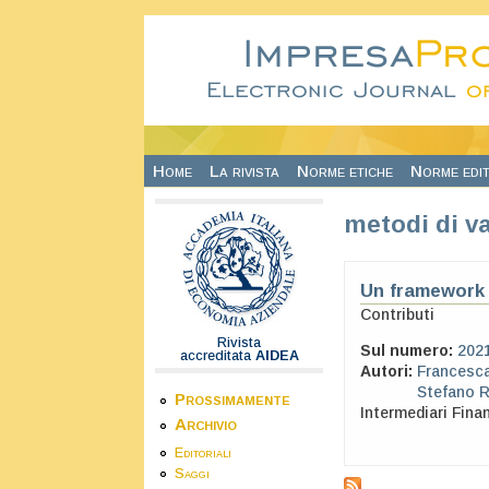
Salta al contenuto principale
Home
La rivista
Norme etiche
Norme edit
metodi di v
Un framework 
Contributi
Rivista
Sul numero:
202
accreditata
AIDEA
Autori:
Francesca
Stefano R
Prossimamente
Intermediari Finan
Archivio
Editoriali
Saggi