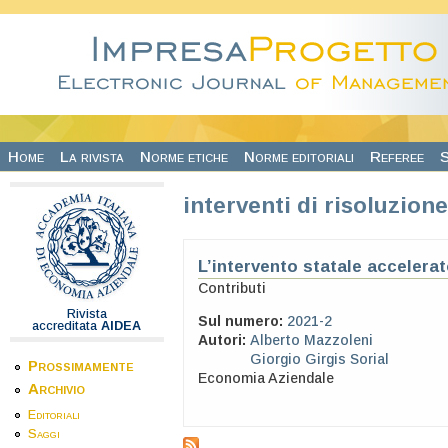
Salta al contenuto principale
Home
La rivista
Norme etiche
Norme editoriali
Referee
S
interventi di risoluzione
L’intervento statale accelera
Contributi
Rivista
Sul numero:
2021-2
accreditata
AIDEA
Autori:
Alberto Mazzoleni
Giorgio Girgis Sorial
Prossimamente
Economia Aziendale
Archivio
Editoriali
Saggi