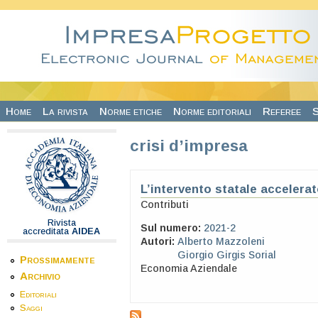
Salta al contenuto principale
Home
La rivista
Norme etiche
Norme editoriali
Referee
S
crisi d’impresa
L’intervento statale accelera
Contributi
Rivista
Sul numero:
2021-2
accreditata
AIDEA
Autori:
Alberto Mazzoleni
Giorgio Girgis Sorial
Prossimamente
Economia Aziendale
Archivio
Editoriali
Saggi