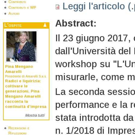
Contributi
Leggi l'articolo (
Contributi e WP
Autori
Abstract:
L'ospite
Il 23 giugno 2017,
dall'Università de
workshop su "L'Un
Pina Mengano
Amarelli
misurarle, come mo
Presidente di Amarelli S.a.s.
Radici e liquirizia:
coltivare le
La seconda sessio
generazioni. Pina
Mengano Amarelli
racconta la
performance e la r
continuità d’impresa
stata introdotta da
Mostra tutti
n. 1/2018 di Impre
Recensioni e
Riflessioni