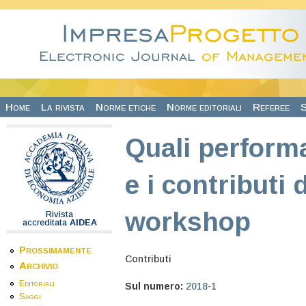
Salta al contenuto principale
Home
La rivista
Norme etiche
Norme editoriali
Referee
S
Quali performa
e i contributi
workshop
Rivista
accreditata
AIDEA
Prossimamente
Contributi
Archivio
Editoriali
Sul numero:
2018-1
Saggi