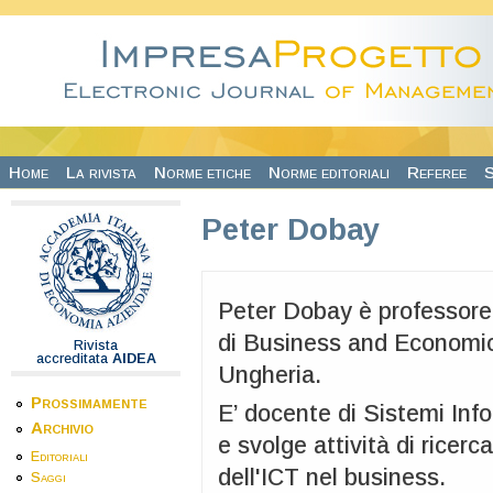
Salta al contenuto principale
Home
La rivista
Norme etiche
Norme editoriali
Referee
S
Peter Dobay
Peter Dobay è professore 
di Business and Economics
Rivista
accreditata
AIDEA
Ungheria.
Prossimamente
E’ docente di Sistemi Info
Archivio
e svolge attività di ricerc
Editoriali
dell'ICT nel business.
Saggi