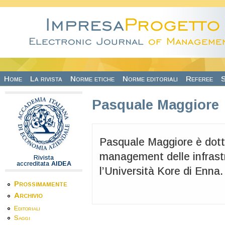
Salta al contenuto principale
Home
La rivista
Norme etiche
Norme editoriali
Referee
S
Pasquale Maggiore
Pasquale Maggiore è dotto
management delle infrast
Rivista
accreditata
AIDEA
l’Università Kore di Enna.
Prossimamente
Archivio
Editoriali
Saggi