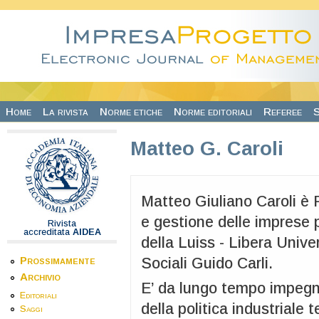
Salta al contenuto principale
Home
La rivista
Norme etiche
Norme editoriali
Referee
S
Matteo G. Caroli
Matteo Giuliano Caroli è 
e gestione delle imprese 
Rivista
accreditata
AIDEA
della Luiss - Libera Unive
Prossimamente
Sociali Guido Carli.
Archivio
E’ da lungo tempo impegnat
Editoriali
della politica industriale t
Saggi