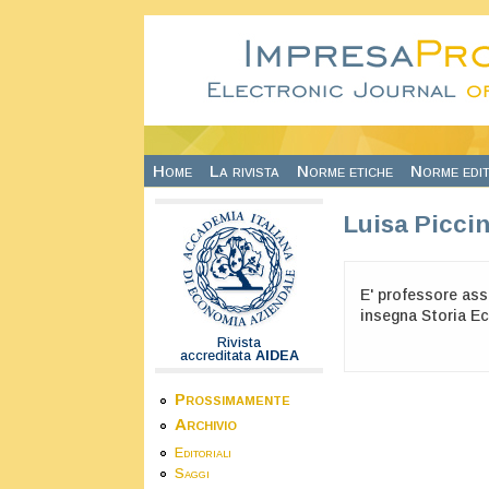
Salta al contenuto principale
Home
La rivista
Norme etiche
Norme edit
Luisa Picci
E' professore ass
insegna Storia Ec
Rivista
accreditata
AIDEA
Prossimamente
Archivio
Editoriali
Saggi