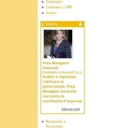
Contributi
Contributi e WP
Autori
L'ospite
Pina Mengano
Amarelli
Presidente di Amarelli S.a.s.
Radici e liquirizia:
coltivare le
generazioni. Pina
Mengano Amarelli
racconta la
continuità d’impresa
Mostra tutti
Recensioni e
Riflessioni