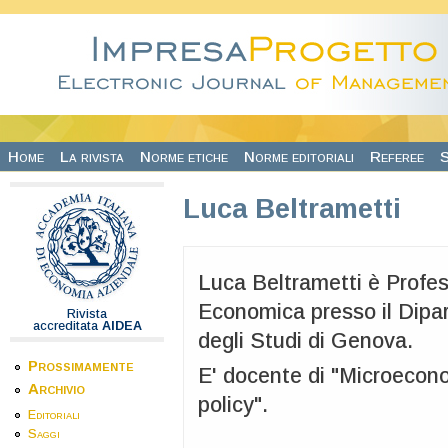
Salta al contenuto principale
Home
La rivista
Norme etiche
Norme editoriali
Referee
S
Luca Beltrametti
Luca Beltrametti è Profess
Economica presso il Dipa
Rivista
accreditata
AIDEA
degli Studi di Genova.
Prossimamente
E' docente di "Microecon
Archivio
policy".
Editoriali
Saggi