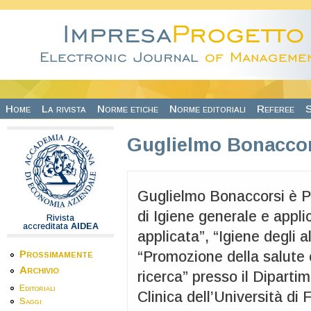
Salta al contenuto principale
Home
La rivista
Norme etiche
Norme editoriali
Referee
S
Guglielmo Bonacco
Guglielmo Bonaccorsi è P
di Igiene generale e appli
Rivista
accreditata
AIDEA
applicata”, “Igiene degli a
Prossimamente
“Promozione della salute 
Archivio
ricerca” presso il Dipart
Editoriali
Clinica dell’Università di 
Saggi