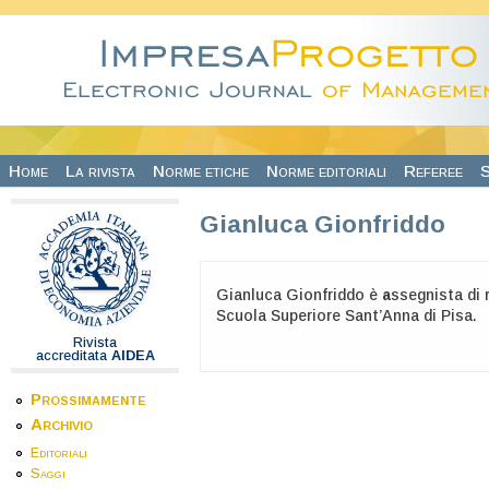
Salta al contenuto principale
Home
La rivista
Norme etiche
Norme editoriali
Referee
S
Gianluca Gionfriddo
Gianluca Gionfriddo è
a
ssegnista di 
Scuola Superiore
Sant’Anna di Pisa.
Rivista
accreditata
AIDEA
Prossimamente
Archivio
Editoriali
Saggi