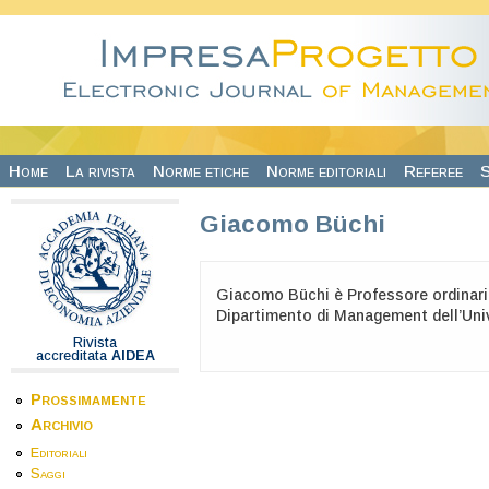
Salta al contenuto principale
Home
La rivista
Norme etiche
Norme editoriali
Referee
S
Giacomo Büchi
Giacomo Büchi è Professore ordinario
Dipartimento di Management dell’Univ
Rivista
accreditata
AIDEA
Prossimamente
Archivio
Editoriali
Saggi