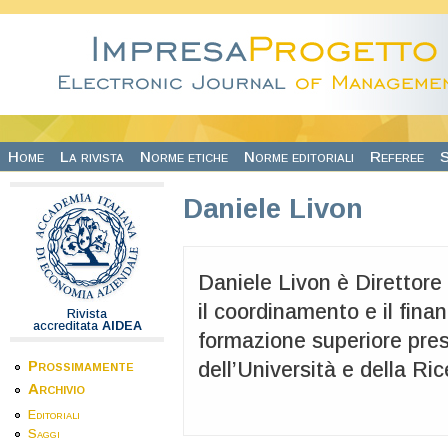
Salta al contenuto principale
Home
La rivista
Norme etiche
Norme editoriali
Referee
S
Daniele Livon
Daniele Livon è Direttor
il coordinamento e il finan
Rivista
accreditata
AIDEA
formazione superiore press
Prossimamente
dell’Università e della Ric
Archivio
Editoriali
Saggi