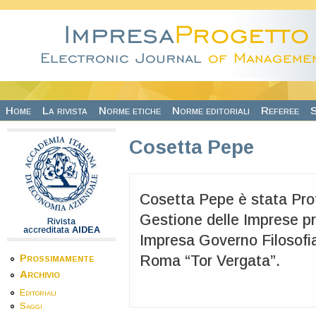
Salta al contenuto principale
Home
La rivista
Norme etiche
Norme editoriali
Referee
S
Cosetta Pepe
Cosetta Pepe è stata Pro
Gestione delle Imprese pr
Rivista
accreditata
AIDEA
Impresa Governo Filosofia"
Prossimamente
Roma “Tor Vergata”.
Archivio
Editoriali
Saggi