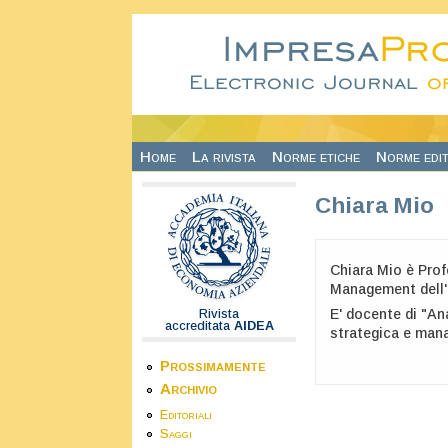
Salta al contenuto principale
Home
La rivista
Norme etiche
Norme edit
Chiara Mio
Chiara Mio è Prof
Management dell'U
E' docente di "Ana
Rivista
accreditata
AIDEA
strategica e mana
Prossimamente
Archivio
Editoriali
Saggi