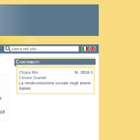
Cerca
Form di ricerca
Contributi
Chiara Mio
N.
2018-1
Cesare Granati
La rendicontazione sociale negli atenei
italiani
e
018