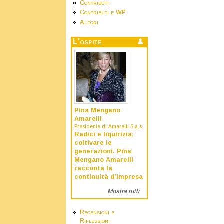
Contributi
Contributi e WP
Autori
L'ospite
Pina Mengano
Amarelli
Presidente di Amarelli S.a.s.
Radici e liquirizia:
coltivare le
generazioni. Pina
Mengano Amarelli
racconta la
continuità d’impresa
Mostra tutti
Recensioni e
Riflessioni