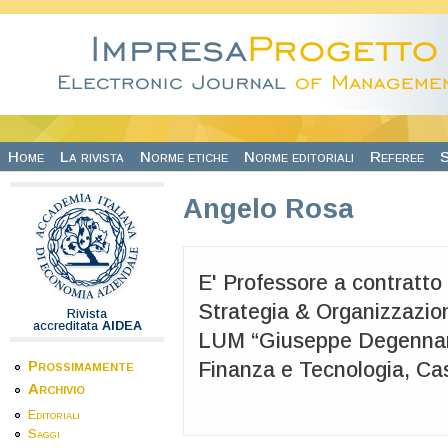
Salta al contenuto principale
Home
La rivista
Norme etiche
Norme editoriali
Referee
S
Angelo Rosa
E' Professore a contratto
Strategia & Organizzazion
Rivista
accreditata
AIDEA
LUM “Giuseppe Degennar
Prossimamente
Finanza e Tecnologia, C
Archivio
Editoriali
Saggi