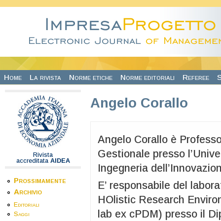
Salta al contenuto principale
Home
La rivista
Norme etiche
Norme editoriali
Referee
S
Angelo Corallo
Angelo Corallo è Professo
Gestionale presso l’Unive
Rivista
accreditata
AIDEA
Ingegneria dell’Innovazio
Prossimamente
E’ responsabile del labora
Archivio
HOlistic Research Envir
Editoriali
lab ex cPDM) presso il Di
Saggi